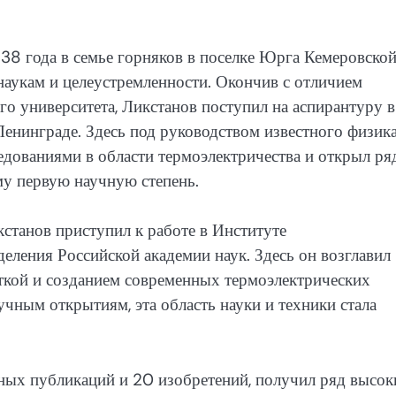
38 года в семье горняков в поселке Юрга Кемеровско
наукам и целеустремленности. Окончив с отличием
го университета, Ликстанов поступил на аспирантуру в
нинграде. Здесь под руководством известного физика
едованиями в области термоэлектричества и открыл ря
му первую научную степень.
станов приступил к работе в Институте
ления Российской академии наук. Здесь он возглавил
ткой и созданием современных термоэлектрических
учным открытиям, эта область науки и техники стала
ных публикаций и 20 изобретений, получил ряд высок