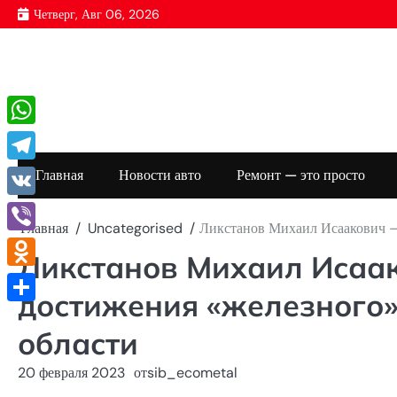
Перейти
Четверг, Авг 06, 2026
к
содержимому
WhatsApp
Telegram
Главная
Новости авто
Ремонт — это просто
VK
Главная
Uncategorised
Ликстанов Михаил Исаакович —
Viber
Ликстанов Михаил Исаа
Odnoklassniki
достижения «железного»
Отправить
области
20 февраля 2023
от
sib_ecometal