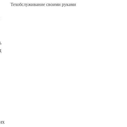
Техобслуживание своими руками
й
,
д
их