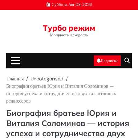
Перейти
Суббота, Авг 08, 2026
к
содержимому
Турбо режим
Мощность и скорость
Подписка
Главная
Uncategorised
Биография братьев Юрия и Виталия Соломинов —
история успеха и сотрудничества двух талантливых
режиссеров
Биография братьев Юрия и
Виталия Соломинов — история
успеха и сотрудничества двух