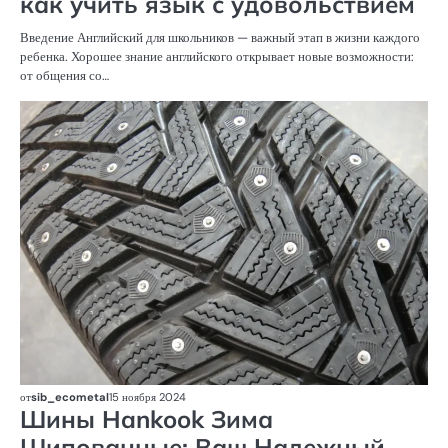
как учить язык с удовольствием
Введение Английский для школьников — важный этап в жизни каждого
ребенка. Хорошее знание английского открывает новые возможности:
от общения со…
С
А
от
sib_ecometal
15 ноября 2024
Шины Hankook Зима
Шипованные: Ваш Надежный