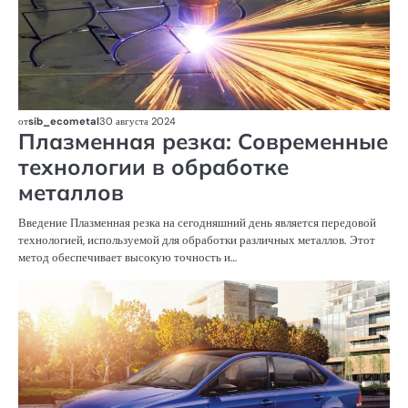
от
sib_ecometal
30 августа 2024
Плазменная резка: Современные
технологии в обработке
металлов
Введение Плазменная резка на сегодняшний день является передовой
технологией, используемой для обработки различных металлов. Этот
метод обеспечивает высокую точность и…
С
А