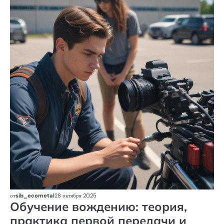
от
sib_ecometal
28 октября 2025
Обучение вождению: теория,
практика первой передачи и