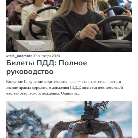
от
sib_ecometal
19 сентября 2024
Билеты ПДД: Полное
руководство
Введение Получение водительских прав — это ответственность, и
знание правил дорожного движения (ПДД) является неотъемлемой
частью безопасного вождения. Одним из…
С
А