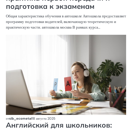
подготовка к экзаменам
Общая характеристика обучения в автошколе Автошкола предоставляет
программу подготовки водителей, включающую теоретическую и
практическую части. автошкола москва В рамках курса…
К
П
от
sib_ecometal
18 августа 2025
Английский для школьников: