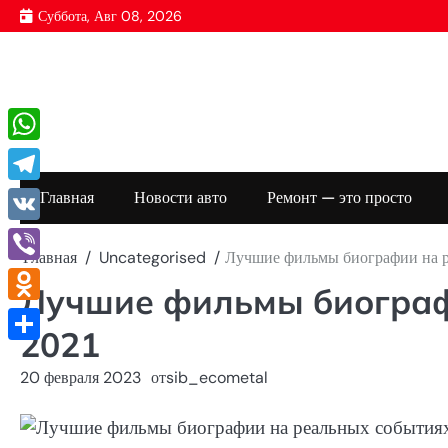
Перейти
Суббота, Авг 08, 2026
к
содержимому
WhatsApp
Telegram
Главная
Новости авто
Ремонт — это просто
VK
Главная
Uncategorised
Лучшие фильмы биографии на р
Viber
Лучшие фильмы биограф
Odnoklassniki
2021
Отправить
20 февраля 2023
от
sib_ecometal