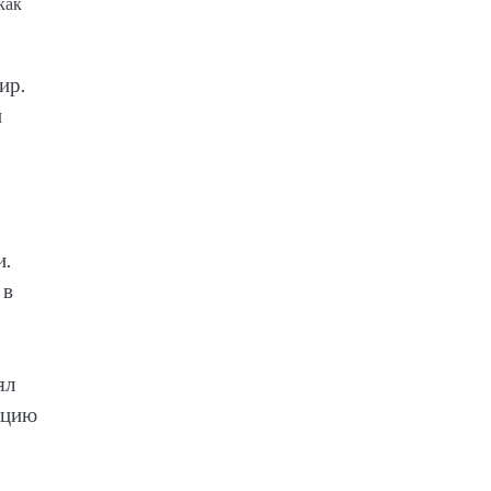
как
ир.
и
и.
 в
ял
ацию