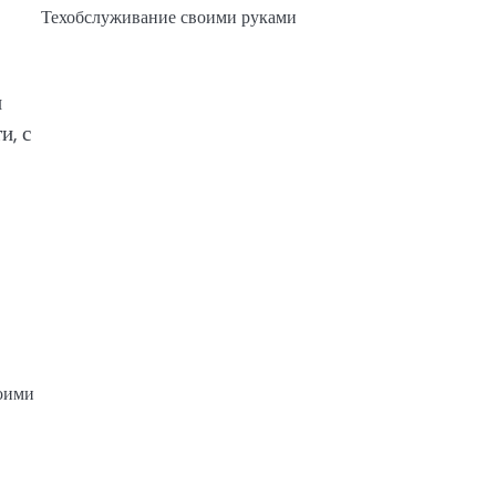
Техобслуживание своими руками
и
и, с
воими