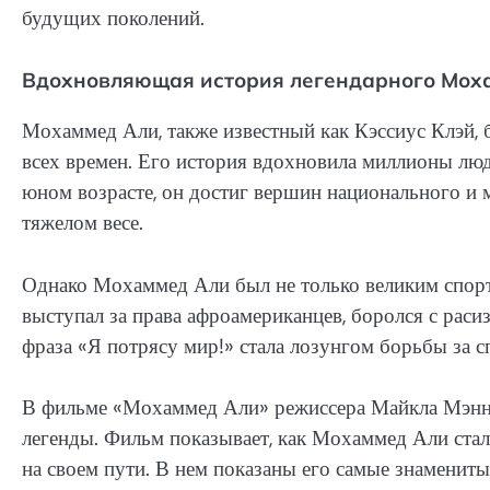
будущих поколений.
Вдохновляющая история легендарного Мох
Мохаммед Али, также известный как Кэссиус Клэй,
всех времен. Его история вдохновила миллионы люд
юном возрасте, он достиг вершин национального и 
тяжелом весе.
Однако Мохаммед Али был не только великим спорт
выступал за права афроамериканцев, боролся с раси
фраза «Я потрясу мир!» стала лозунгом борьбы за с
В фильме «Мохаммед Али» режиссера Майкла Мэнна
легенды. Фильм показывает, как Мохаммед Али стал
на своем пути. В нем показаны его самые знаменит