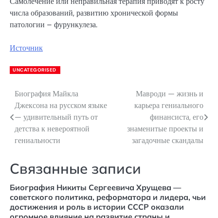
Самолечение или неправильная терапия приводят к росту
числа образований, развитию хронической формы
патологии – фурункулеза.
Источник
UNCATEGORISED
Биография Майкла
Мавроди — жизнь и
Навигация
Джексона на русском языке
карьера гениального
по
— удивительный путь от
финансиста, его
детства к невероятной
знаменитые проекты и
записям
гениальности
загадочные скандалы
Связанные записи
Биография Никиты Сергеевича Хрущева —
советского политика, реформатора и лидера, чьи
достижения и роль в истории СССР оказали
огромное влияние на развитие страны и