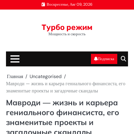
Перейти
Воскресенье, Авг 09, 2026
к
содержимому
Турбо режим
Мощность и скорость
Подписка
Главная
Uncategorised
Мавроди — жизнь и карьера гениального финансиста, его
знаменитые проекты и загадочные скандалы
Мавроди — жизнь и карьера
гениального финансиста, его
знаменитые проекты и
загадочные скандалы