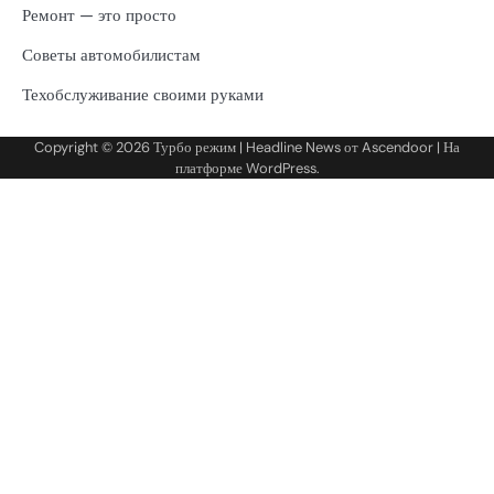
Ремонт — это просто
Советы автомобилистам
Техобслуживание своими руками
Copyright © 2026
Турбо режим
| Headline News от
Ascendoor
| На
платформе
WordPress
.