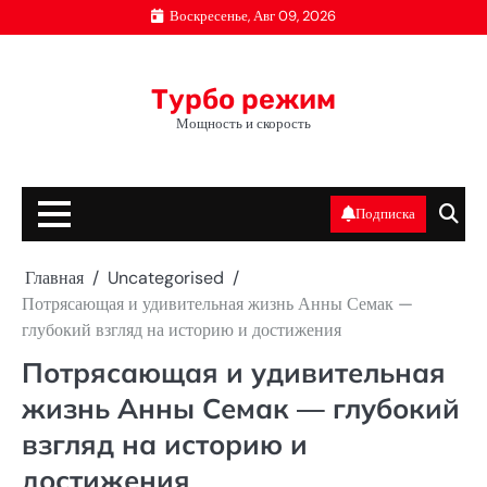
Перейти
Воскресенье, Авг 09, 2026
к
содержимому
Турбо режим
Мощность и скорость
Подписка
Главная
Uncategorised
Потрясающая и удивительная жизнь Анны Семак —
глубокий взгляд на историю и достижения
Потрясающая и удивительная
жизнь Анны Семак — глубокий
взгляд на историю и
достижения