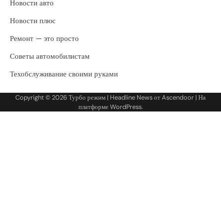
Новости авто
Новости плюс
Ремонт — это просто
Советы автомобилистам
Техобслуживание своими руками
Copyright © 2026
Турбо режим
| Headline News от
Ascendoor
| На
платформе
WordPress
.