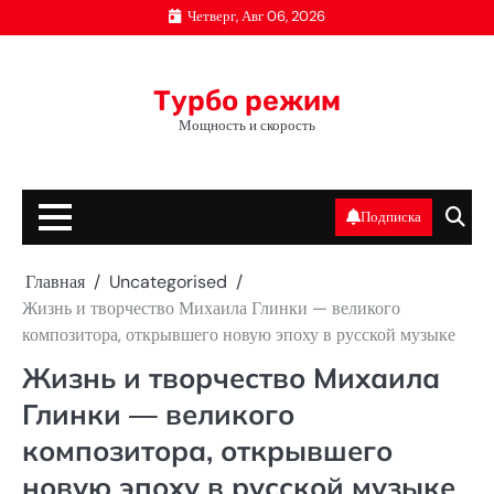
Перейти
Четверг, Авг 06, 2026
к
содержимому
Турбо режим
Мощность и скорость
Подписка
Главная
Uncategorised
Жизнь и творчество Михаила Глинки — великого
композитора, открывшего новую эпоху в русской музыке
Жизнь и творчество Михаила
Глинки — великого
композитора, открывшего
новую эпоху в русской музыке