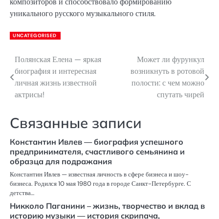
композиторов и способствовало формированию
уникального русского музыкального стиля.
UNCATEGORISED
Полянская Елена — яркая
Может ли фурункул
Навигация
биография и интересная
возникнуть в ротовой
по
личная жизнь известной
полости: с чем можно
актрисы!
спутать чирей
записям
Связанные записи
Константин Ивлев — биография успешного
предпринимателя, счастливого семьянина и
образца для подражания
Константин Ивлев — известная личность в сфере бизнеса и шоу-
бизнеса. Родился 10 мая 1980 года в городе Санкт-Петербурге. С
детства…
Никколо Паганини – жизнь, творчество и вклад в
историю музыки — история скрипача,