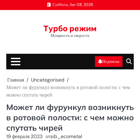
Перейти
Суббота, Авг 08, 2026
к
содержимому
Турбо режим
Мощность и скорость
Подписка
Главная
Uncategorised
Может ли фурункул возникнуть в ротовой полости: с чем
можно спутать чирей
Может ли фурункул возникнуть
в ротовой полости: с чем можно
спутать чирей
19 февраля 2023
от
sib_ecometal