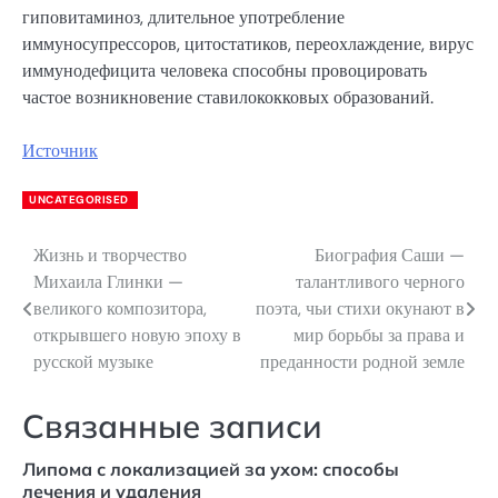
гиповитаминоз, длительное употребление
иммуносупрессоров, цитостатиков, переохлаждение, вирус
иммунодефицита человека способны провоцировать
частое возникновение ставилококковых образований.
Источник
UNCATEGORISED
Жизнь и творчество
Биография Саши —
Навигация
Михаила Глинки —
талантливого черного
по
великого композитора,
поэта, чьи стихи окунают в
открывшего новую эпоху в
мир борьбы за права и
записям
русской музыке
преданности родной земле
Связанные записи
Липома с локализацией за ухом: способы
лечения и удаления