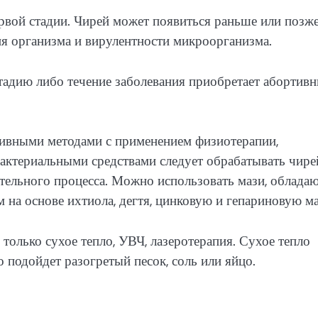
рвой стадии. Чирей может появиться раньше или позж
ия организма и вирулентности микроорганизма.
адию либо течение заболевания приобретает абортив
тивными методами с применением физиотерапии,
бактериальными средствами следует обрабатывать чире
лительного процесса. Можно использовать мази, облада
а основе ихтиола, дегтя, цинковую и гепариновую ма
только сухое тепло, УВЧ, лазеротерапия. Сухое тепло
 подойдет разогретый песок, соль или яйцо.