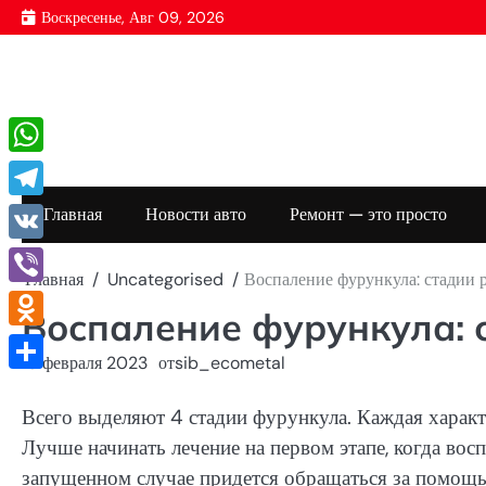
Перейти
Воскресенье, Авг 09, 2026
к
содержимому
WhatsApp
Telegram
Главная
Новости авто
Ремонт — это просто
VK
Главная
Uncategorised
Воспаление фурункула: стадии 
Viber
Воспаление фурункула: 
Odnoklassniki
18 февраля 2023
от
sib_ecometal
Отправить
Всего выделяют 4 стадии фурункула. Каждая харак
Лучше начинать лечение на первом этапе, когда во
запущенном случае придется обращаться за помощь