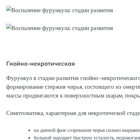
Гнойно-некротическая
Фурункул в стадии развития гнойно-некротического
формирование стержня чирья, состоящего из омерт
массы продвигаются к поверхностным шарам, покр
Симптоматика, характерная для некротической стади
на данной фазе созревания чирья сильно выраж
больной ощущает быструю усталость, недомогание