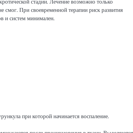
ротической стадии. Лечение возможно только
не смог. При своевременной терапии риск развития
в и систем минимален.
урункула при которой начинается воспаление.
змножаются после проникновения в ткани. Выделяютс