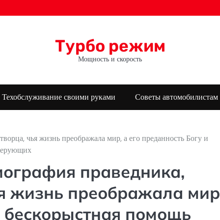
Турбо режим
Мощность и скорость
Техобслуживание своими руками
Советы автомобилистам
ворца, чья жизнь преображала мир, а его преданность Богу и
 верующих
иография праведника,
ья жизнь преображала мир
и бескорыстная помощь