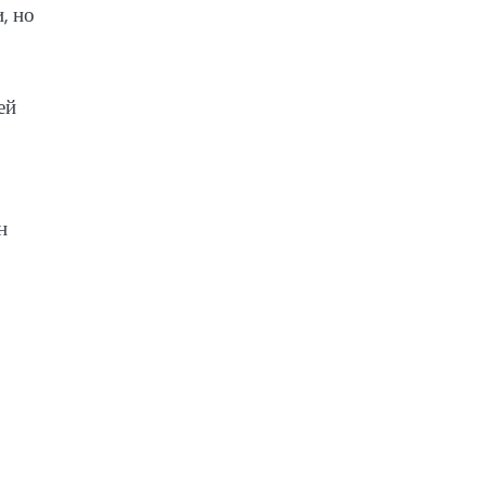
, но
ей
н