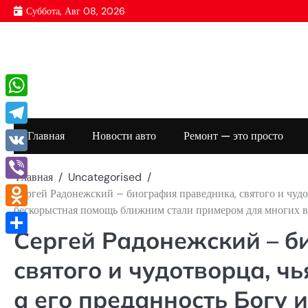
Перейти
Суббота, Авг 08, 2026
к
содержимому
WhatsApp
Telegram
Главная
Новости авто
Ремонт — это просто
VK
Главная
Uncategorised
Viber
Сергей Радонежский – биография праведника, святого и чудот
бескорыстная помощь ближним стали примером для многих
Odnoklassniki
Сергей Радонежский – б
Отправить
святого и чудотворца, ч
а его преданность Богу 