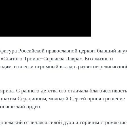
игура Российской православной церкви, бывший игум
 «Святого Троице-Сергиева Лавра». Его жизнь и
юдям, и внесли огромный вклад в развитие религиозно
ярина. С раннего детства его отличала благочестивость
 монахом Серапионом, молодой Сергей принял решение
монашеский орден.
онежский отличался силой духа и горячим стремление