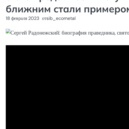
ближним стали примеро
18 февраля 2023
от
sib_ecometal