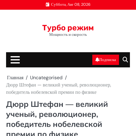
Перейти
Суббота, Авг 08, 2026
к
содержимому
Турбо режим
Мощность и скорость
Подписка
Главная
Uncategorised
Дюрр Штефан — великий ученый, революционер,
победитель нобелевской премии по физике
Дюрр Штефан — великий
ученый, революционер,
победитель нобелевской
премии по физике