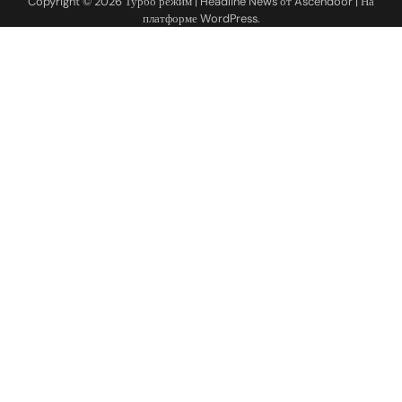
Copyright © 2026
Турбо режим
| Headline News от
Ascendoor
| На
платформе
WordPress
.