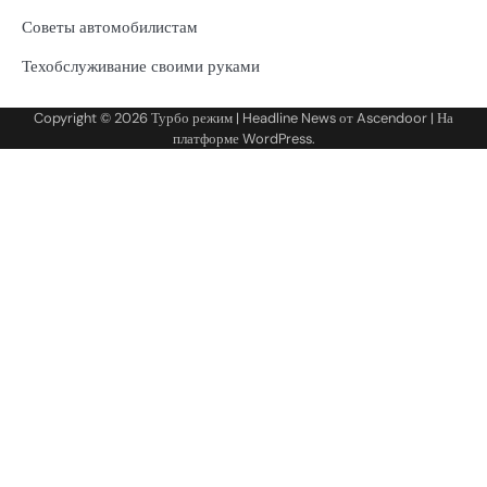
Советы автомобилистам
Техобслуживание своими руками
Copyright © 2026
Турбо режим
| Headline News от
Ascendoor
| На
платформе
WordPress
.