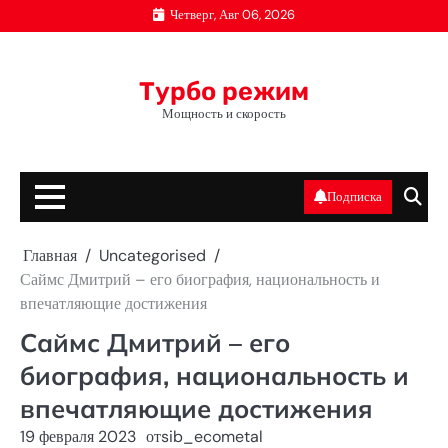
Перейти
Четверг, Авг 06, 2026
к
содержимому
Турбо режим
Мощность и скорость
Подписка
Главная
Uncategorised
Саймс Дмитрий – его биография, национальность и
впечатляющие достижения
Саймс Дмитрий – его
биография, национальность и
впечатляющие достижения
19 февраля 2023
от
sib_ecometal