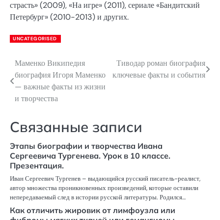
страсть» (2009), «На игре» (2011), сериале «Бандитский
Петербург» (2010-2013) и других.
UNCATEGORISED
Маменко Википедия
Тиводар роман биография
Навигация
биография Игоря Маменко
ключевые факты и события
по
— важные факты из жизни
и творчества
записям
Связанные записи
Этапы биографии и творчества Ивана
Сергеевича Тургенева. Урок в 10 классе.
Презентация.
Иван Сергеевич Тургенев – выдающийся русский писатель-реалист,
автор множества проникновенных произведений, которые оставили
непередаваемый след в истории русской литературы. Родился…
Как отличить жировик от лимфоузла или
фибромы мягких тканей или гемангиомы