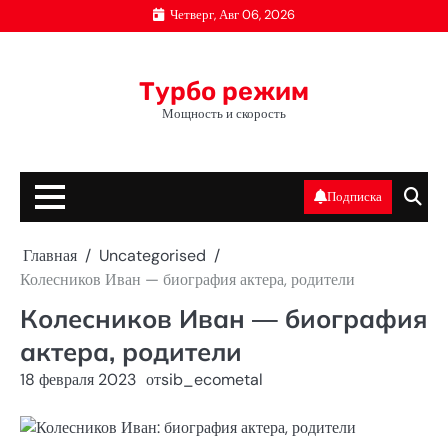
Перейти
Четверг, Авг 06, 2026
к
содержимому
Турбо режим
Мощность и скорость
Подписка
Главная
Uncategorised
Колесников Иван — биография актера, родители
Колесников Иван — биография
актера, родители
18 февраля 2023
от
sib_ecometal