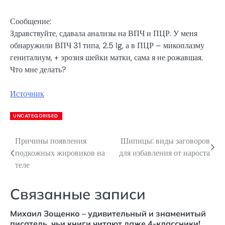
Сообщение:
Здравствуйте, сдавала анализы на ВПЧ и ПЦР. У меня
обнаружили ВПЧ 31 типа, 2.5 lg, а в ПЦР – микоплазму
гениталиум, + эрозия шейки матки, сама я не рожавшая.
Что мне делать?
Источник
UNCATEGORISED
Причины появления
Шипицы: виды заговоров
Навигация
подкожных жировиков на
для избавления от нароста
по
теле
записям
Связанные записи
Михаил Зощенко – удивительный и знаменитый
писатель, чьи книги читают даже 4-классники!