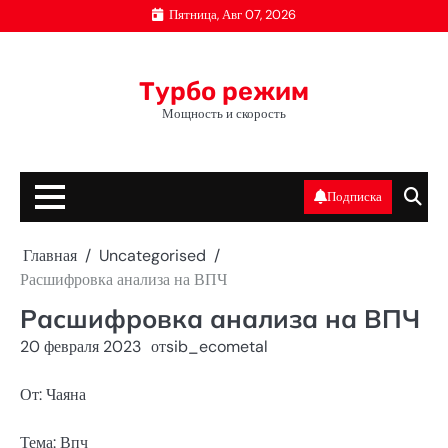
Перейти
Пятница, Авг 07, 2026
к
содержимому
Турбо режим
Мощность и скорость
Подписка
Главная
Uncategorised
Расшифровка анализа на ВПЧ
Расшифровка анализа на ВПЧ
20 февраля 2023
от
sib_ecometal
От: Чаяна
Тема: Впч