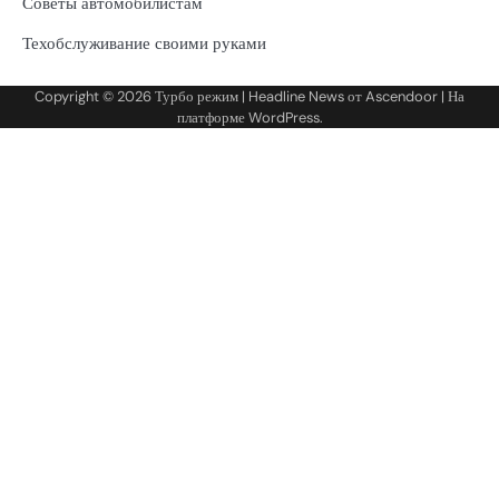
Советы автомобилистам
Техобслуживание своими руками
Copyright © 2026
Турбо режим
| Headline News от
Ascendoor
| На
платформе
WordPress
.