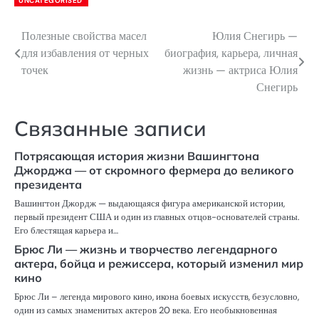
UNCATEGORISED
Полезные свойства масел
Юлия Снегирь —
Навигация
для избавления от черных
биография, карьера, личная
по
точек
жизнь — актриса Юлия
Снегирь
записям
Связанные записи
Потрясающая история жизни Вашингтона
Джорджа — от скромного фермера до великого
президента
Вашингтон Джордж — выдающаяся фигура американской истории,
первый президент США и один из главных отцов-основателей страны.
Его блестящая карьера и…
Брюс Ли — жизнь и творчество легендарного
актера, бойца и режиссера, который изменил мир
кино
Брюс Ли – легенда мирового кино, икона боевых искусств, безусловно,
один из самых знаменитых актеров 20 века. Его необыкновенная