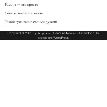
Ремонт — это просто
Советы автомобилистам
Техобслуживание своими руками
Copyright © 2026
Турбо режим
| Headline News от
Ascendoor
| На
платформе
WordPress
.