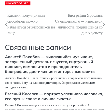
UNCATEGORISED
Какими популярными
Биография Ярослава
Навигация
способами можно
Сумишевского — известной
по
избавиться от жировиков на
личности, поднявшейся со
лице
дна к успеху
записям
Связанные записи
Алексей Похабов — выдающийся музыкант,
заслуженный деятель искусств, виртуозный
пианист, композитор и преподаватель —
биография, достижения и интересные факты
Алексей Похабов – талантливый российский спортсмен, посвятивший
свою жизнь бегу на длинные дистанции. Он родился в маленьком
городке на юге…
Евгений Киселев — портрет успешного человека,
его путь к славе и личное счастье
Евгений Киселев — одна из самых ярких фигур в российской
политической жизни. Знаменитый журналист, чей голос звучит каждый