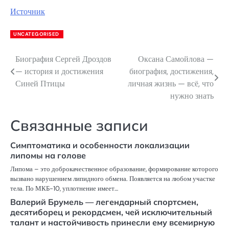
Источник
UNCATEGORISED
Биография Сергей Дроздов
Оксана Самойлова —
Навигация
— история и достижения
биография, достижения,
по
Синей Птицы
личная жизнь — всё, что
нужно знать
записям
Связанные записи
Симптоматика и особенности локализации
липомы на голове
Липома – это доброкачественное образование, формирование которого
вызвано нарушением липидного обмена. Появляется на любом участке
тела. По МКБ-10, уплотнение имеет…
Валерий Брумель — легендарный спортсмен,
десятиборец и рекордсмен, чей исключительный
талант и настойчивость принесли ему всемирную