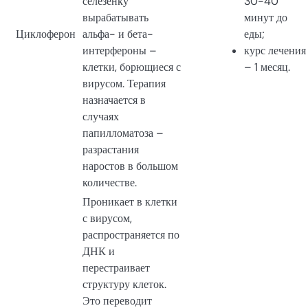
селезенку
30-40
вырабатывать
минут до
Циклоферон
альфа- и бета-
еды;
интерфероны –
курс лечения
клетки, борющиеся с
– 1 месяц.
вирусом. Терапия
назначается в
случаях
папилломатоза –
разрастания
наростов в большом
количестве.
Проникает в клетки
с вирусом,
распространяется по
ДНК и
перестраивает
структуру клеток.
Это переводит