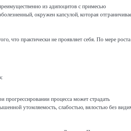
преимущественно из адипоцитов с примесью
зболезненный, окружен капсулой, которая отграничивае
го, что практически не проявляет себя. По мере роста
я;
ри прогрессировании процесса может страдать
ышенной утомляемость, слабостью, вялостью без види