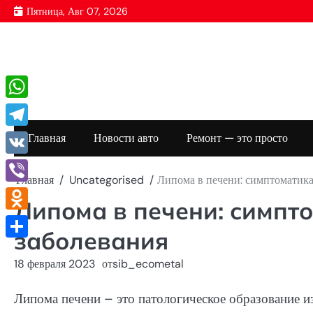
Перейти
Пятница, Авг 07, 2026
к
содержимому
WhatsApp
Telegram
Главная
Новости авто
Ремонт — это просто
VK
Главная
Uncategorised
Липома в печени: симптоматика
Viber
Липома в печени: симпт
Odnoklassniki
заболевания
Отправить
18 февраля 2023
от
sib_ecometal
Липома печени – это патологическое образование и