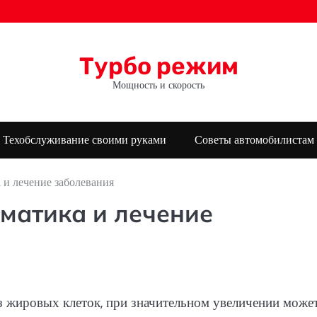
Турбо режим
Мощность и скорость
Техобслуживание своими руками
Советы автомобилистам
 и лечение заболевания
оматика и лечение
з жировых клеток, при значительном увеличении може