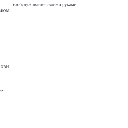
Техобслуживание своими руками
зком
рови
ее