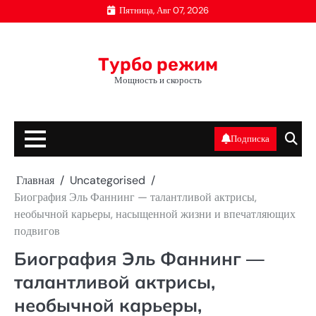
Перейти
Пятница, Авг 07, 2026
к
содержимому
Турбо режим
Мощность и скорость
Подписка
Главная
Uncategorised
Биография Эль Фаннинг — талантливой актрисы,
необычной карьеры, насыщенной жизни и впечатляющих
подвигов
Биография Эль Фаннинг —
талантливой актрисы,
необычной карьеры,