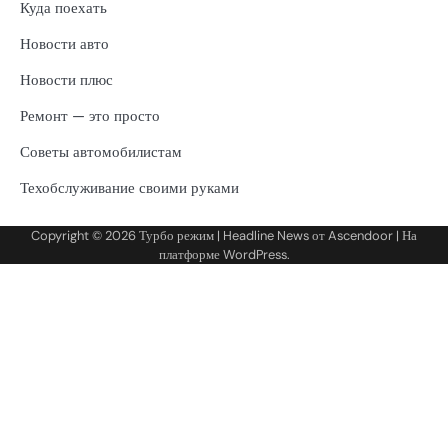
Куда поехать
Новости авто
Новости плюс
Ремонт — это просто
Советы автомобилистам
Техобслуживание своими руками
Copyright © 2026
Турбо режим
| Headline News от
Ascendoor
| На
платформе
WordPress
.