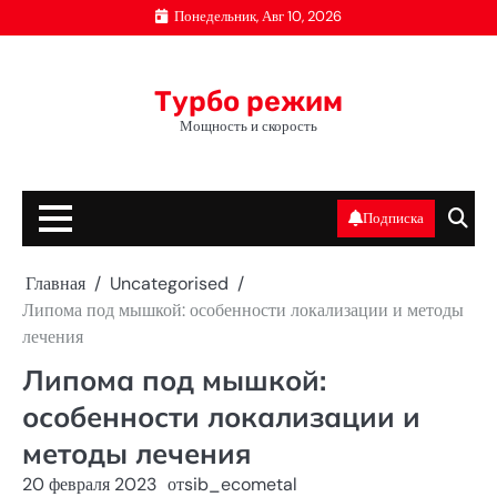
Перейти
Понедельник, Авг 10, 2026
к
содержимому
Турбо режим
Мощность и скорость
Подписка
Главная
Uncategorised
Липома под мышкой: особенности локализации и методы
лечения
Липома под мышкой:
особенности локализации и
методы лечения
20 февраля 2023
от
sib_ecometal