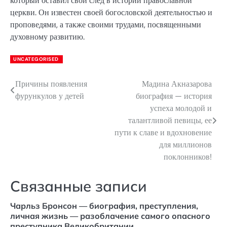
который оставил свой след в истории православной
церкви. Он известен своей богословской деятельностью и
проповедями, а также своими трудами, посвященными
духовному развитию.
UNCATEGORISED
Причины появления
Мадина Акназарова
Навигация
фурункулов у детей
биография — история
по
успеха молодой и
талантливой певицы, ее
записям
пути к славе и вдохновение
для миллионов
поклонников!
Связанные записи
Чарльз Бронсон — биография, преступления,
личная жизнь — разоблачение самого опасного
преступника Великобритании