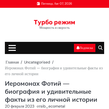
Перейти
Пятница, Авг 07, 2026
к
содержимому
Турбо режим
Мощность и скорость
Подписка
Главная
Uncategorised
Иеромонах Фотий — биография и удивительные факты из
его личной истории
Иеромонах Фотий —
биография и удивительные
факты из его личной истории
20 февраля 2023
от
sib_ecometal