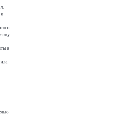
л.
 к
ртого
вязку
нты в
вила
елью