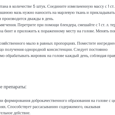
ана в количестве 5 штук. Соедините измельченную массу с 1 ст. 
Домашнюю мазь нужно наносить на марлевую ткань и прикладывать
и производится дважды в день.
ягчения. Перетрите при помощи блендера, смешайте с 1 ст. л. те
на бинт и приложить к пораженному месту на голове. Менять по
хозяйственного мыло в равных пропорциях. Поместите ингредие
 до получения однородной консистенции. Следует постоянно
о обрабатывать жировик на голове каждый день, соблюдая пра
е препараты:
ии формирования доброкачественного образования на голове с ц
иях. Способствует рассасыванию содержимого, оказывая
ельное действие.