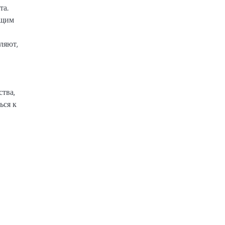
та.
ющим
ляют,
тва,
ься к