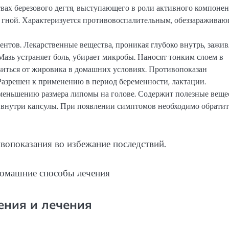
вах березового дегтя, выступающего в роли активного компонен
, гной. Характеризуется противовоспалительным, обеззаражива
ентов. Лекарственные вещества, проникая глубоко внутрь, зажив
азь устраняет боль, убирает микробы. Наносят тонким слоем в
виться от жировика в домашних условиях. Противопоказан
Разрешен к применению в период беременности, лактации.
меньшению размера липомы на голове. Содержит полезные вещес
 внутри капсулы. При появлении симптомов необходимо обратит
вопоказания во избежание последствий.
ения и лечения