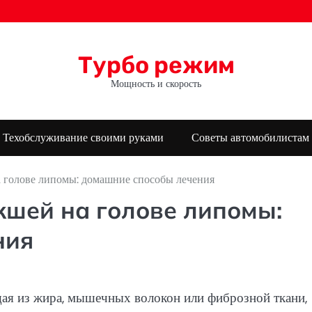
Турбо режим
Мощность и скорость
Техобслуживание своими руками
Советы автомобилистам
а голове липомы: домашние способы лечения
кшей на голове липомы:
ния
щая из жира, мышечных волокон или фиброзной ткани,