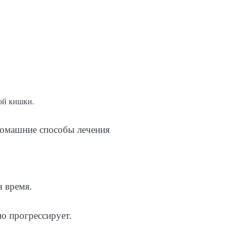
ой кишки.
 время.
но прогрессирует.