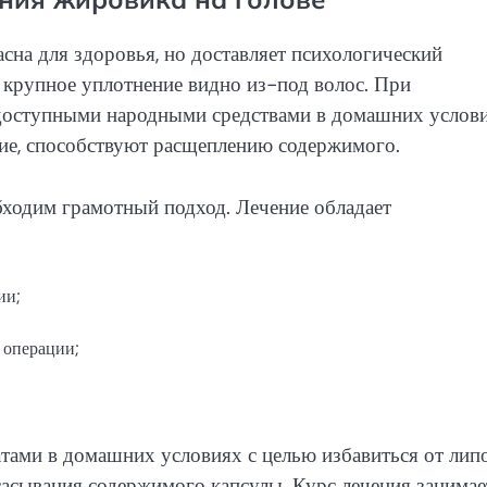
асна для здоровья, но доставляет психологический
е крупное уплотнение видно из-под волос. При
 доступными народными средствами в домашних услови
е, способствуют расщеплению содержимого.
бходим грамотный подход. Лечение обладает
ии;
 операции;
тами в домашних условиях с целью избавиться от лип
сасывания содержимого капсулы. Курс лечения занимае