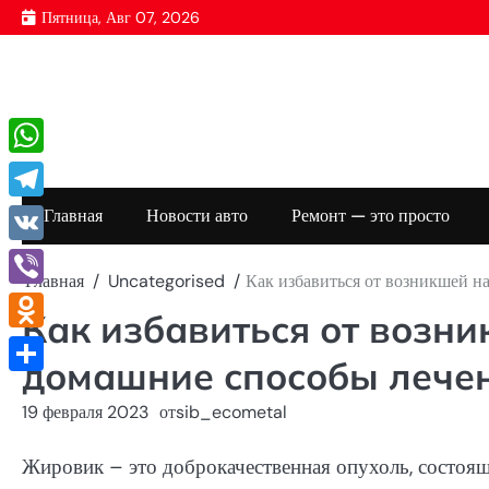
Перейти
Пятница, Авг 07, 2026
к
содержимому
WhatsApp
Telegram
Главная
Новости авто
Ремонт — это просто
VK
Главная
Uncategorised
Как избавиться от возникшей н
Viber
Как избавиться от возни
Odnoklassniki
домашние способы лече
Отправить
19 февраля 2023
от
sib_ecometal
Жировик – это доброкачественная опухоль, состоя