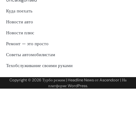
Uncategorised
Куда поехать
Новости авто
Новости плюс
Ремонт — это просто
Советы автомобилистам
Техобслуживание своими руками
Copyright © 2026
Турбо режим
| Headline News от
Ascendoor
| На
платформе
WordPress
.