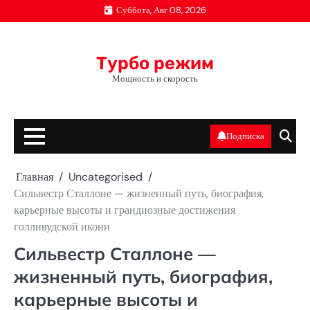
Перейти
Суббота, Авг 08, 2026
к
содержимому
Турбо режим
Мощность и скорость
Подписка
Главная
Uncategorised
Сильвестр Сталлоне — жизненный путь, биография,
карьерные высоты и грандиозные достижения
голливудской икони
Сильвестр Сталлоне —
жизненный путь, биография,
карьерные высоты и