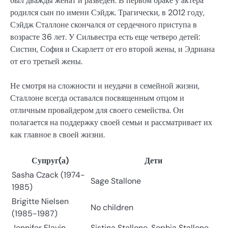
был дважды женат и разведен. В первом браке у актера
родился сын по имени Сэйдж. Трагически, в 2012 году,
Сэйдж Сталлоне скончался от сердечного приступа в
возрасте 36 лет. У Сильвестра есть еще четверо детей:
Систин, София и Скарлетт от его второй жены, и Эдриана
от его третьей жены.
Не смотря на сложности и неудачи в семейной жизни,
Сталлоне всегда оставался посвященным отцом и
отличным провайдером для своего семейства. Он
полагается на поддержку своей семьи и рассматривает их
как главное в своей жизни.
Супруг(а)
Дети
Sasha Czack (1974-
Sage Stallone
1985)
Brigitte Nielsen
No children
(1985-1987)
Jennifer Flavin
Sistina Stallone, Sophia Stallone,