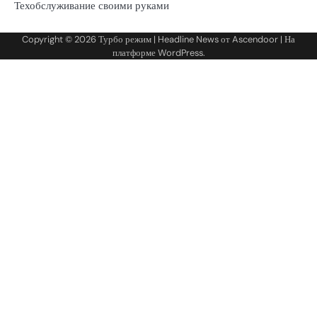
Техобслуживание своими руками
Copyright © 2026
Турбо режим
| Headline News от
Ascendoor
| На
платформе
WordPress
.