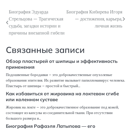
Биография Эдуарда
Биография Кибирева Игоря
Навигация
Стрельцова — Трагическая
— достижения, карьера,
по
судьба, загадки истории и
личная жизнь
причины внезапной гибели
записям
Связанные записи
Обзор пластырей от шипицы и эффективность
применения
Подошвенные бородавки – это доброкачественные опухолевые
образования эпителия. Их развитие вызывает папилломавирус человека.
Пластырь от шипицы – простой и быстрый…
Как избавиться от жировика на локтевом сгибе
или коленном суставе
Жировик на локте – это доброкачественное образование под кожей,
состоящее из капсулы из соединительной ткани. При отсутствии
большого размера и…
Биография Рафаэля Латыпова — его