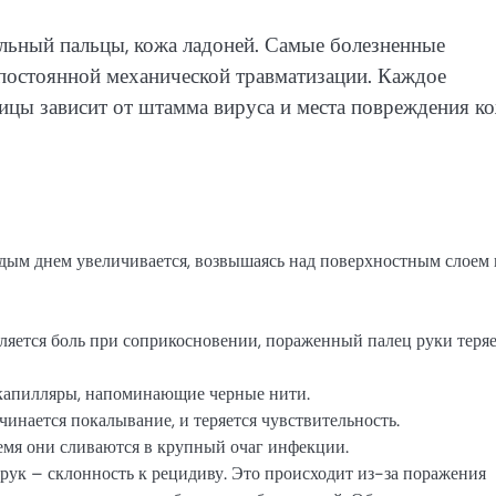
ельный пальцы, кожа ладоней. Самые болезненные
 постоянной механической травматизации. Каждое
цы зависит от штамма вируса и места повреждения к
ждым днем увеличивается, возвышаясь над поверхностным слоем
ляется боль при соприкосновении, пораженный палец руки теря
капилляры, напоминающие черные нити.
чинается покалывание, и теряется чувствительность.
ремя они сливаются в крупный очаг инфекции.
рук – склонность к рецидиву. Это происходит из-за поражения