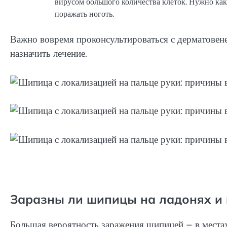
вирусом большого количества клеток. Нужно как
поражать ноготь.
Важно вовремя проконсультироваться с дерматове
назначить лечение.
Заразны ли шипицы на ладонях и 
Большая вероятность заражения шипицей – в места