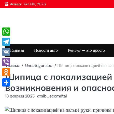
Перейти
Четверг, Авг 06, 2026
к
содержимому
WhatsApp
Telegram
Главная
Новости авто
Ремонт — это просто
VK
Главная
Uncategorised
Шипица с локализацией на паль
Viber
Шипица с локализацией 
Odnoklassniki
возникновения и опасно
Отправить
18 февраля 2023
от
sib_ecometal