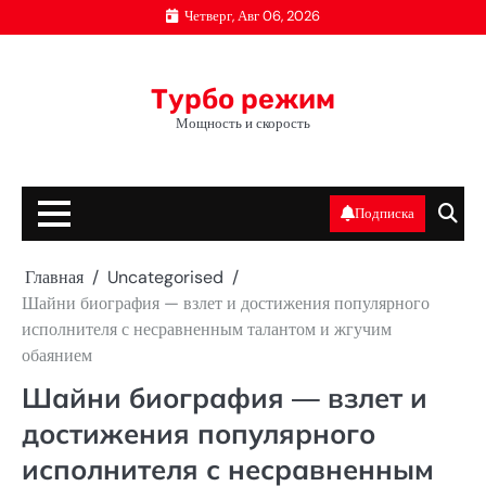
Перейти
Четверг, Авг 06, 2026
к
содержимому
Турбо режим
Мощность и скорость
Подписка
Главная
Uncategorised
Шайни биография — взлет и достижения популярного
исполнителя с несравненным талантом и жгучим
обаянием
Шайни биография — взлет и
достижения популярного
исполнителя с несравненным