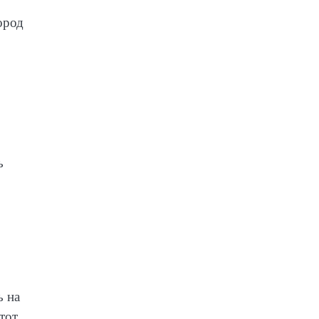
ород
ь
ь на
тот