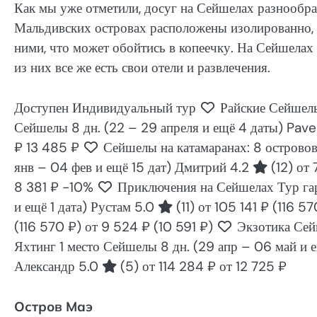
Как мы уже отметили, досуг на Сейшелах разнообраз
Мальдивских островах расположены изолированно, а
ними, что может обойтись в копеечку. На Сейшела
из них все же есть свои отели и развлечения.
Доступен Индивидуальный тур
Райские Сейшелы
Сейшелы
8 дн.
(22 – 29 апреля и ещё 4 даты)
Pave
₽
13 485 ₽
Сейшелы на катамаранах: 8 острово
янв – 04 фев и ещё 15 дат)
Дмитрий 4.2
(12)
от 
8 381 ₽
-10%
Приключения на Сейшелах Тур га
и ещё 1 дата)
Рустам 5.0
(11)
от 105 141 ₽
(116 57
(116 570 ₽)
от 9 524 ₽
(10 591 ₽)
Экзотика Сейш
Яхтинг 1 место Сейшелы
8 дн.
(29 апр – 06 май и е
Александр 5.0
(5)
от 114 284 ₽
от 12 725 ₽
Остров Маэ