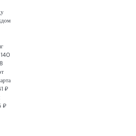
ду
ждом
нг
 140
8
от
марта
41 ₽
н
5 ₽