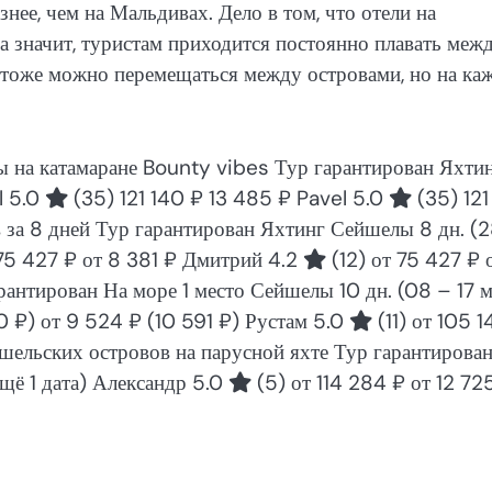
нее, чем на Мальдивах. Дело в том, что отели на
 значит, туристам приходится постоянно плавать меж
х тоже можно перемещаться между островами, но на ка
 на катамаране Bounty vibes Тур гарантирован Яхти
l 5.0
(35)
121 140 ₽
13 485 ₽
Pavel 5.0
(35)
121
в за 8 дней Тур гарантирован Яхтинг Сейшелы
8 дн.
(2
75 427 ₽
от 8 381 ₽
Дмитрий 4.2
(12)
от 75 427 ₽
рантирован На море 1 место Сейшелы
10 дн.
(08 – 17 
0 ₽)
от 9 524 ₽
(10 591 ₽)
Рустам 5.0
(11)
от 105 1
ельских островов на парусной яхте Тур гарантирова
щё 1 дата)
Александр 5.0
(5)
от 114 284 ₽
от 12 72