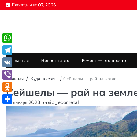
Перейти
Пятница, Авг 07, 2026
к
содержимому
WhatsApp
Telegram
Главная
Новости авто
Ремонт — это просто
VK
Главная
Куда поехать
Сейшелы — рай на земле
Viber
Сейшелы — рай на земл
Odnoklassniki
25 января 2023
от
sib_ecometal
Отправить