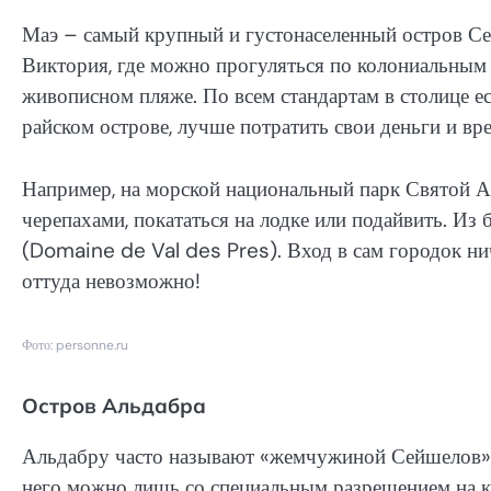
Маэ – самый крупный и густонаселенный остров Сей
Виктория, где можно прогуляться по колониальным 
живописном пляже. По всем стандартам в столице ест
райском острове, лучше потратить свои деньги и в
Например, на морской национальный парк Святой А
черепахами, покататься на лодке или подайвить. Из
(Domaine de Val des Pres). Вход в сам городок нич
оттуда невозможно!
Фото: personne.ru
Остров Альдабра
Альдабру часто называют «жемчужиной Сейшелов». 
него можно лишь со специальным разрешением на кр