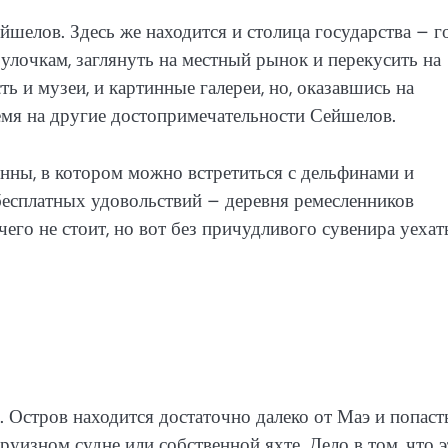
шелов. Здесь же находится и столица государства – г
улочкам, заглянуть на местный рынок и перекусить на
ь и музеи, и картинные галереи, но, оказавшись на
ремя на другие достопримечательности Сейшелов.
нны, в котором можно встретиться с дельфинами и
 бесплатных удовольствий – деревня ремесленников
его не стоит, но вот без причудливого сувенира уехат
Остров находится достаточно далеко от Маэ и попаст
уизном судне или собственной яхте. Дело в том, что э