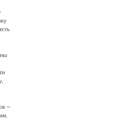
а
0
ажу
есть
ены
ти
у,
ов –
им.