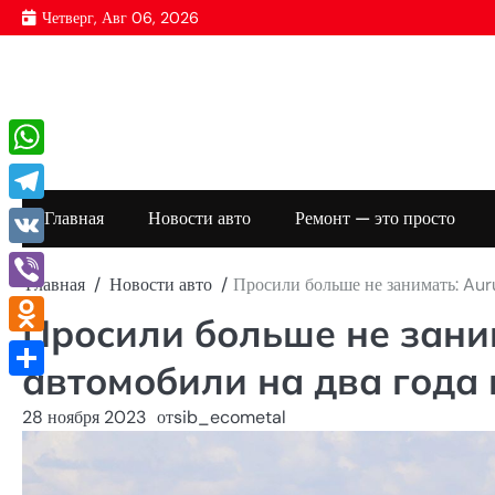
Перейти
Четверг, Авг 06, 2026
к
содержимому
WhatsApp
Telegram
Главная
Новости авто
Ремонт — это просто
VK
Главная
Новости авто
Просили больше не занимать: Auru
Viber
Просили больше не заним
Odnoklassniki
автомобили на два года
Отправить
28 ноября 2023
от
sib_ecometal