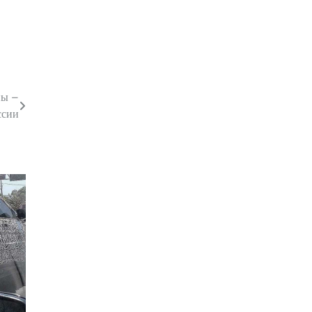
ны –
ссии