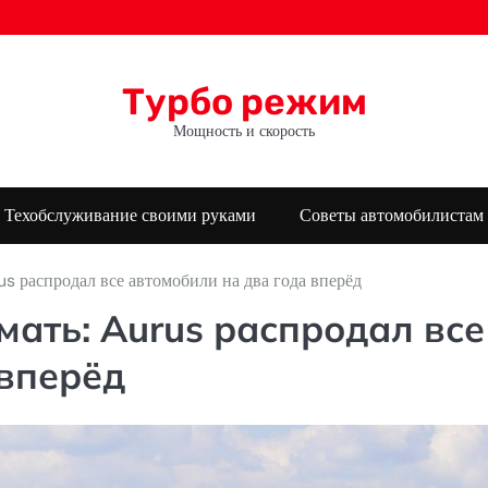
Турбо режим
Мощность и скорость
Техобслуживание своими руками
Советы автомобилистам
s распродал все автомобили на два года вперёд
ать: Aurus распродал все
 вперёд