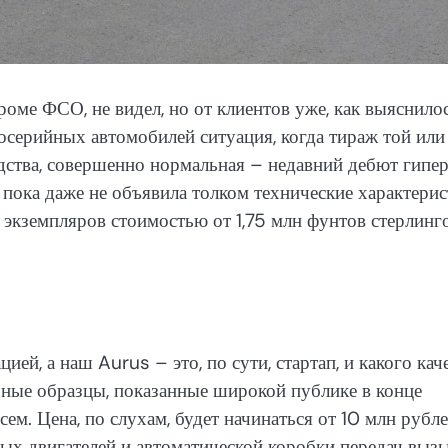
оме ФСО, не видел, но от клиентов уже, как выяснилос
осерийных автомобилей ситуация, когда тираж той или
одства, совершенно нормальная – недавний дебют гипе
пока даже не объявила толком технические характери
 экземпляров стоимостью от 1,75 млн фунтов стерлинг
ей, а наш Aurus – это, по сути, стартап, и какого кач
чные образцы, показанные широкой публике в конце
ем. Цена, по слухам, будет начинаться от 10 млн рубле
ых двигателей и автоматической коробки передач выз