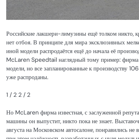
Российские лакшери-лимузины ещё толком никто, кр
нет отбоя. В принципе для мира эксклюзивных мелк
иной модели распродаётся ещё до начала её произв
McLaren Speedtail наглядный тому пример: фирма 
модели, но все запланированные к производству 106
уже распроданы.
1
/ 2
2
/ 2
Но McLaren фирма известная, с заслуженной репутаци
машины он выпустит, никто пока не знает. Выставо
августа на Московском автосалоне, понравились не вс
при этом надёжность разработанных с нуля модульн