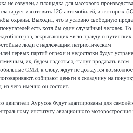
ка не озвучен, а площадка для массового производств
ланирует изготовить 120 автомобилей, из которых 5
ужбы охраны. Выходит, что в условно свободную прод
 покупателей есть хотя бы один случайный человек. То 
видеоблогеров, вскрывающих «всю правду о путинских
достойные люди с надлежащим патриотическим
илей первых партий огрехи и недостатки будут устран
тмичным, их, будем надеяться, станут продавать всем
омобильные СМИ, к слову, ждут не дождутся возможнос
поговаривают, собирают деньги в складчину на покупк
, из чего именно он состоит.
что двигатели Аурусов будут адаптированы для самолёт
тральному институту авиационного моторостроения 