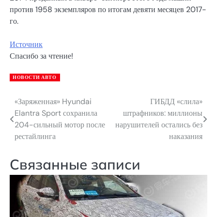
против 1958 экземпляров по итогам девяти месяцев 2017-
го.
Источник
Спасибо за чтение!
НОВОСТИ АВТО
«Заряженная» Hyundai
ГИБДД «слила»
Навигация
Elantra Sport сохранила
штрафников: миллионы
по
204-сильный мотор после
нарушителей остались без
рестайлинга
наказания
записям
Связанные записи