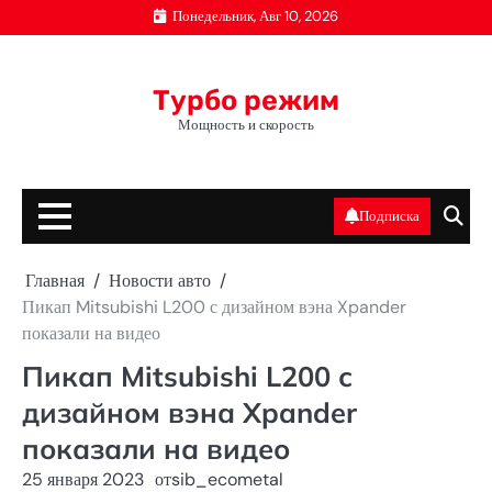
Перейти
Понедельник, Авг 10, 2026
к
содержимому
Турбо режим
Мощность и скорость
Подписка
Главная
Новости авто
Пикап Mitsubishi L200 с дизайном вэна Xpander
показали на видео
Пикап Mitsubishi L200 с
дизайном вэна Xpander
показали на видео
25 января 2023
от
sib_ecometal