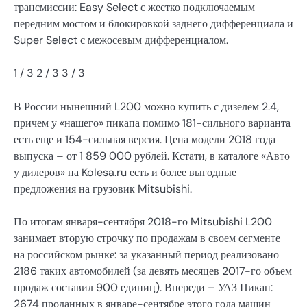
трансмиссии: Easy Select с жестко подключаемым
передним мостом и блокировкой заднего дифференциала и
Super Select с межосевым дифференциалом.
1
/ 3
2
/ 3
3
/ 3
В России нынешний L200 можно купить с дизелем 2.4,
причем у «нашего» пикапа помимо 181-сильного варианта
есть еще и 154-сильная версия. Цена модели 2018 года
выпуска – от 1 859 000 рублей. Кстати, в каталоге «Авто
у дилеров» на Kolesa.ru есть и более выгодные
предложения на грузовик Mitsubishi.
По итогам января-сентября 2018-го Mitsubishi L200
занимает вторую строчку по продажам в своем сегменте
на российском рынке: за указанный период реализовано
2186 таких автомобилей (за девять месяцев 2017-го объем
продаж составил 900 единиц). Впереди – УАЗ Пикап:
2674 проданных в январе-сентябре этого года машин