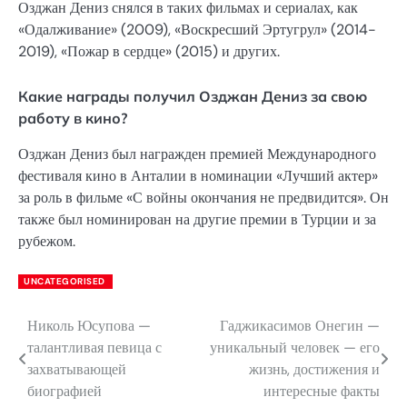
Озджан Дениз снялся в таких фильмах и сериалах, как
«Одалживание» (2009), «Воскресший Эртугрул» (2014-
2019), «Пожар в сердце» (2015) и других.
Какие награды получил Озджан Дениз за свою
работу в кино?
Озджан Дениз был награжден премией Международного
фестиваля кино в Анталии в номинации «Лучший актер»
за роль в фильме «С войны окончания не предвидится». Он
также был номинирован на другие премии в Турции и за
рубежом.
UNCATEGORISED
Николь Юсупова —
Гаджикасимов Онегин —
Навигация
талантливая певица с
уникальный человек — его
по
захватывающей
жизнь, достижения и
биографией
интересные факты
записям