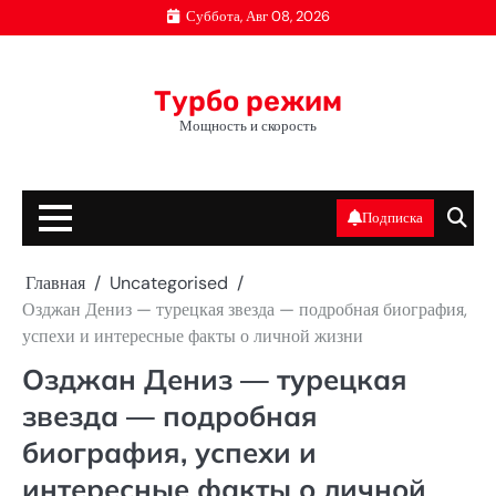
Перейти
Суббота, Авг 08, 2026
к
содержимому
Турбо режим
Мощность и скорость
Подписка
Главная
Uncategorised
Озджан Дениз — турецкая звезда — подробная биография,
успехи и интересные факты о личной жизни
Озджан Дениз — турецкая
звезда — подробная
биография, успехи и
интересные факты о личной