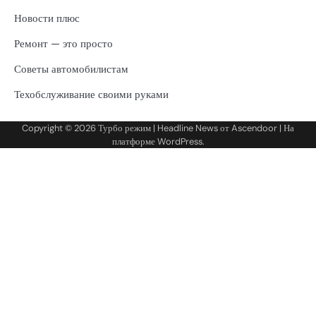
Новости плюс
Ремонт — это просто
Советы автомобилистам
Техобслуживание своими руками
Copyright © 2026
Турбо режим
| Headline News от
Ascendoor
| На
платформе
WordPress
.