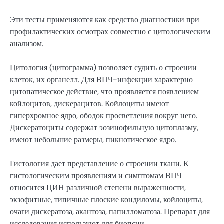
Эти тесты применяются как средство диагностики при
профилактических осмотрах совместно с цитологическим
анализом.
Цитология (цитограмма) позволяет судить о строении
клеток, их органелл. Для ВПЧ-инфекции характерно
цитопатическое действие, что проявляется появлением
койлоцитов, дискерацитов. Койлоциты имеют
гиперхромное ядро, ободок просветления вокруг него.
Дискератоциты содержат эозинофильную цитоплазму,
имеют небольшие размеры, пикнотическое ядро.
Гистология дает представление о строении ткани. К
гистологическим проявлениям и симптомам ВПЧ
относится ЦИН различной степени выраженности,
экзофитные, типичные плоские кондиломы, койлоциты,
очаги дискератоза, акантоза, папилломатоза. Препарат для
исследования используют для биопсии.