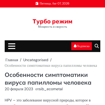
Перейти
Пятница, Авг 07, 2026
к
содержимому
Турбо режим
Мощность и скорость
Подписка
Главная
Uncategorised
Особенности симптоматики вируса папилломы человека
Особенности симптоматики
вируса папилломы человека
20 февраля 2023
от
sib_ecometal
HPV – это заболевание вирусной природы, которое в