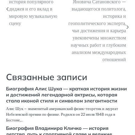
история популярного
Яновича Сатановского —
по
диджея и его вклад в
выдающегося политолога,
мировую музыкальную
историка и
записям
сцену
геополитического эксперта,
чьи достижения и карьера
увековечены множеством
научных работ и глубоким
анализом международных
отношений
Связанные записи
Биография Алис Шука — краткая история жизни
и достижений легендарной актрисы, которая
стала иконой стиля и символом элегантности
Алис Шук – знаменитый американский физик-теоретик и лауреат
Нобелевской премии по физике. Родился он 22 июля 1948 года в
Бостоне,…
Биография Владимира Кличко — история
детства, путь к спортивной славе и великие