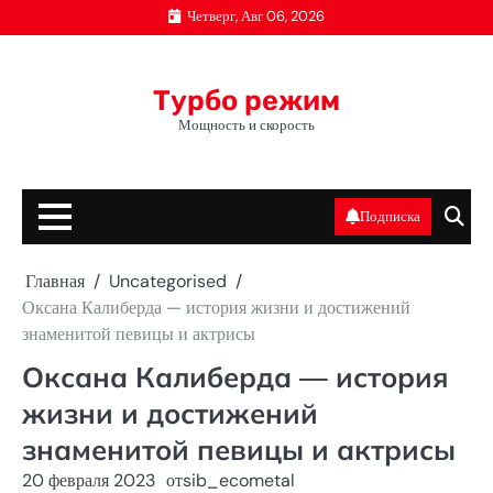
Перейти
Четверг, Авг 06, 2026
к
содержимому
Турбо режим
Мощность и скорость
Подписка
Главная
Uncategorised
Оксана Калиберда — история жизни и достижений
знаменитой певицы и актрисы
Оксана Калиберда — история
жизни и достижений
знаменитой певицы и актрисы
20 февраля 2023
от
sib_ecometal