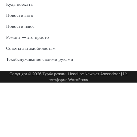
Куда поехать
Новости авто
Новости плюс
Ремонт — это просто
Советы автомобилистам
Техобслуживание своими руками
Copyright © 2026
Турбо режим
| Headline News от
Ascendoor
| На
платформе
WordPress
.