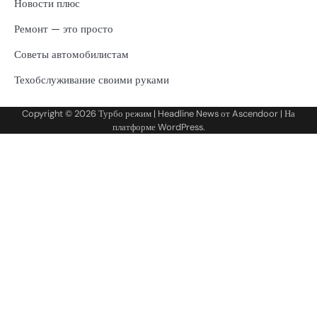
Новости плюс
Ремонт — это просто
Советы автомобилистам
Техобслуживание своими руками
Copyright © 2026
Турбо режим
| Headline News от
Ascendoor
| На
платформе
WordPress
.