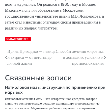
поэт и журналист. Он родился в 1965 году в Москве.
Маломуж получил образование в Московском
государственном университете имени М.В. Ломоносова, а
затем стал известным благодаря своим произведениям в
различных жанрах литературы.
UNCATEGORISED
Ирина Приходько — певица
Способы лечения жировика
Навигация
и актриса — от детства до
в домашних условиях и
по
личной жизни
противопоказания
записям
Связанные записи
Ихтиоловая мазь: инструкция по применению при
нарывах
Ихтиоловая аптечная мазь – это лекарственное средство, которое
купирует воспалительную реакцию, дезинфицирует поврежденную
поверхность тела. Медикамент работает наравне с импортными…