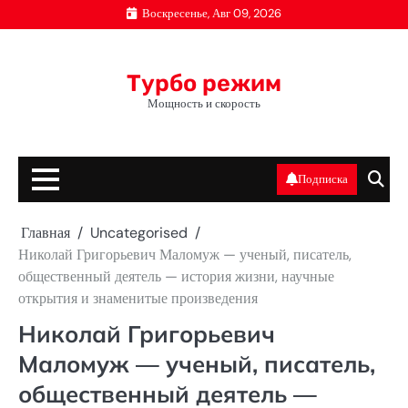
Перейти
Воскресенье, Авг 09, 2026
к
содержимому
Турбо режим
Мощность и скорость
Подписка
Главная
Uncategorised
Николай Григорьевич Маломуж — ученый, писатель,
общественный деятель — история жизни, научные
открытия и знаменитые произведения
Николай Григорьевич
Маломуж — ученый, писатель,
общественный деятель —