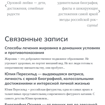
Орловой любви — дети,
удивительная биография,
по
достижения, семейные
факты и шокирующие
радости
достижения самой яркой
записям
звезды российской рок-
сцены!
Связанные записи
Способы лечения жировика в домашних условиях
и противопоказания
Жировик – это доброкачественное подкожное образование. Не
угрожает здоровью, но портит внешний вид. Не все люди готовы к
оперативному вмешательству, они пробуют…
Юлия Пересильд — выдающаяся актриса,
личность с яркой биографией, колоссальными
достижениями и интересной личной жизнью
Юлия Пересильд – российская фигуристка, одна из самых ярких и
талантливых представительниц современного фигурного катания. С
самого детства Юлия проявляла…
Биография Огнева — от ранних лет до звездной