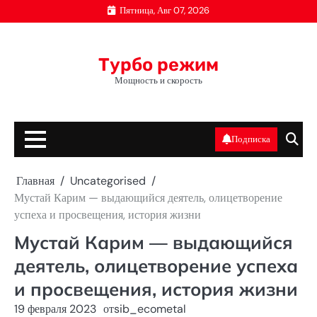
Перейти
Пятница, Авг 07, 2026
к
содержимому
Турбо режим
Мощность и скорость
Подписка
Главная
Uncategorised
Мустай Карим — выдающийся деятель, олицетворение
успеха и просвещения, история жизни
Мустай Карим — выдающийся
деятель, олицетворение успеха
и просвещения, история жизни
19 февраля 2023
от
sib_ecometal