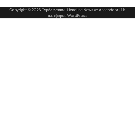
Copyright © 2026
Турбо режим
| Headline News от
Ascendoor
| На
платформе
WordPress
.