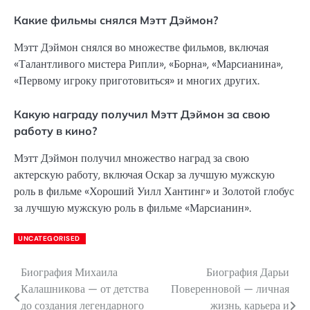
Какие фильмы снялся Мэтт Дэймон?
Мэтт Дэймон снялся во множестве фильмов, включая
«Талантливого мистера Рипли», «Борна», «Марсианина»,
«Первому игроку приготовиться» и многих других.
Какую награду получил Мэтт Дэймон за свою
работу в кино?
Мэтт Дэймон получил множество наград за свою
актерскую работу, включая Оскар за лучшую мужскую
роль в фильме «Хороший Уилл Хантинг» и Золотой глобус
за лучшую мужскую роль в фильме «Марсианин».
UNCATEGORISED
Биография Михаила
Биография Дарьи
Навигация
Калашникова — от детства
Поверенновой — личная
по
до создания легендарного
жизнь, карьера и