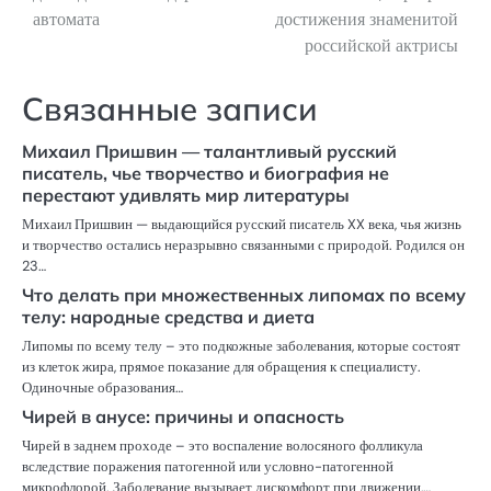
автомата
достижения знаменитой
записям
российской актрисы
Связанные записи
Михаил Пришвин — талантливый русский
писатель, чье творчество и биография не
перестают удивлять мир литературы
Михаил Пришвин — выдающийся русский писатель XX века, чья жизнь
и творчество остались неразрывно связанными с природой. Родился он
23…
Что делать при множественных липомах по всему
телу: народные средства и диета
Липомы по всему телу – это подкожные заболевания, которые состоят
из клеток жира, прямое показание для обращения к специалисту.
Одиночные образования…
Чирей в анусе: причины и опасность
Чирей в заднем проходе – это воспаление волосяного фолликула
вследствие поражения патогенной или условно-патогенной
микрофлорой. Заболевание вызывает дискомфорт при движении,…