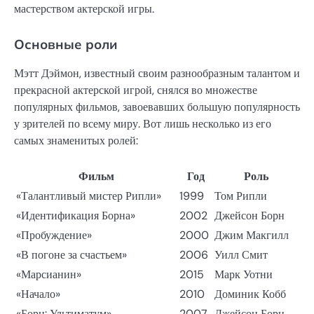
мастерством актерской игры.
Основные роли
Мэтт Дэймон, известный своим разнообразным талантом и
прекрасной актерской игрой, снялся во множестве
популярных фильмов, завоевавших большую популярность
у зрителей по всему миру. Вот лишь несколько из его
самых знаменитых ролей:
Фильм
Год
Роль
«Талантливый мистер Рипли»
1999
Том Рипли
«Идентификация Борна»
2002
Джейсон Борн
«Пробуждение»
2000
Джим Макгилл
«В погоне за счастьем»
2006
Уилл Смит
«Марсианин»
2015
Марк Уотни
«Начало»
2010
Доминик Кобб
«Борн: Ультиматум»
2007
Джейсон Борн