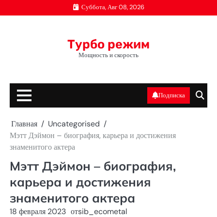
Перейти
Суббота, Авг 08, 2026
к
содержимому
Турбо режим
Мощность и скорость
Подписка
Главная
Uncategorised
Мэтт Дэймон – биография, карьера и достижения
знаменитого актера
Мэтт Дэймон – биография,
карьера и достижения
знаменитого актера
18 февраля 2023
от
sib_ecometal