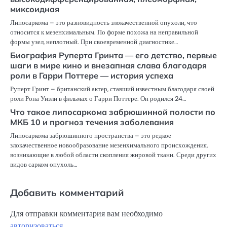
миксоидная
Липосаркома – это разновидность злокачественной опухоли, что
относится к мезенхимальным. По форме похожа на неправильной
формы узел, неплотный. При своевременной диагностике…
Биография Руперта Гринта — его детство, первые
шаги в мире кино и внезапная слава благодаря
роли в Гарри Поттере — история успеха
Руперт Гринт – британский актер, ставший известным благодаря своей
роли Рона Уизли в фильмах о Гарри Поттере. Он родился 24…
Что такое липосаркома забрюшинной полости по
МКБ 10 и прогноз течения заболевания
Липосаркома забрюшинного пространства – это редкое
злокачественное новообразование мезенхимального происхождения,
возникающие в любой области скопления жировой ткани. Среди других
видов сарком опухоль…
Добавить комментарий
Для отправки комментария вам необходимо
авторизоваться
.