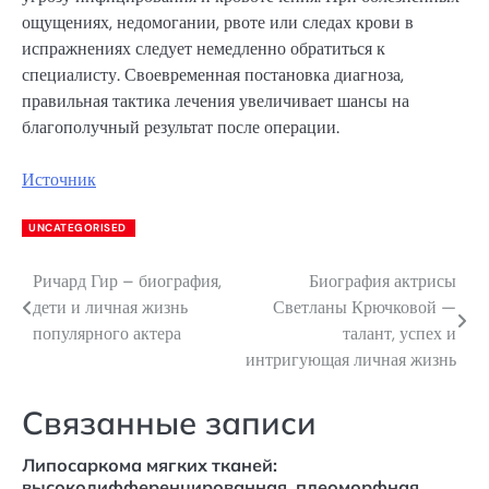
ощущениях, недомогании, рвоте или следах крови в
испражнениях следует немедленно обратиться к
специалисту. Своевременная постановка диагноза,
правильная тактика лечения увеличивает шансы на
благополучный результат после операции.
Источник
UNCATEGORISED
Ричард Гир – биография,
Биография актрисы
Навигация
дети и личная жизнь
Светланы Крючковой —
по
популярного актера
талант, успех и
интригующая личная жизнь
записям
Связанные записи
Липосаркома мягких тканей:
высокодифференцированная, плеоморфная,