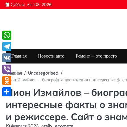
Перейти
Суббота, Авг 08, 2026
к
содержимому
WhatsApp
Telegram
Главная
Новости авто
Ремонт — это просто
VK
Главная
Uncategorised
Viber
Лион Измайлов – биография, достижения и интересные факты
Лион Измайлов – биогра
Odnoklassniki
Отправить
интересные факты о зна
и режиссере. Сайт о зна
19 февраля 2023
от
sib_ecometal