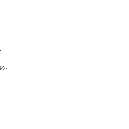
,
ет
ру.