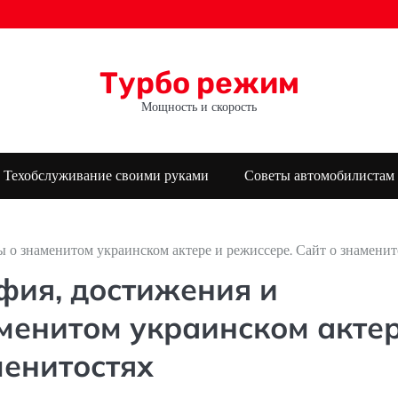
Турбо режим
Мощность и скорость
Техобслуживание своими руками
Советы автомобилистам
 о знаменитом украинском актере и режиссере. Сайт о знаменит
фия, достижения и
менитом украинском акте
менитостях