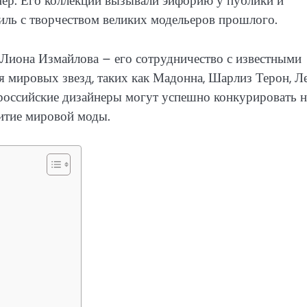
йнер. Его коллекции вызывали эйфорию у публики и
тиль с творчеством великих модельеров прошлого.
 Лиона Измайлова – его сотрудничество с известными
я мировых звезд, таких как Мадонна, Шарлиз Терон, Л
 российские дизайнеры могут успешно конкурировать н
витие мировой моды.