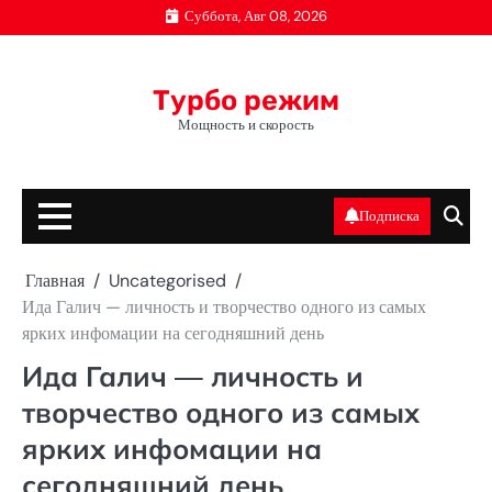
Перейти
Суббота, Авг 08, 2026
к
содержимому
Турбо режим
Мощность и скорость
Подписка
Главная
Uncategorised
Ида Галич — личность и творчество одного из самых
ярких инфомации на сегодняшний день
Ида Галич — личность и
творчество одного из самых
ярких инфомации на
сегодняшний день