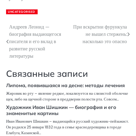
UNCATEGORISED
Андреев Леонид —
При вскрытии фурункула
Навигация
биография выдающегося
не вышел стержень:
по
писателя и его вклад в
насколько это опасно
развитие русской
записям
литературы
Связанные записи
Липома, появившаяся на десне: методы лечения
Жировик во рту – явление редкое, локализуется на слизистой оболочке
щек, либо на щечной стороне в преддверии полости рта. Совсем…
Художник Иван Шишкин — биография и его
знаменитые картины
Иван Иванович Шишкин – выдающийся русский художник-пейзажист.
Он родился 25 января 1832 года в семье краснодеревщика в городе
Елабуга, Казанской…