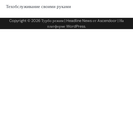
Техобслуживание своими руками
Copyright © 2026
Турбо режим
| Headline News от
Ascendoor
| На
платформе
WordPress
.