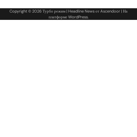
Copyright © 2026
Турбо режим
| Headline News от
Ascendoor
| На
платформе
WordPress
.