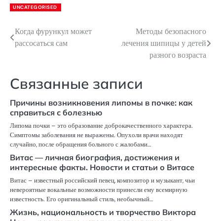
UNCATEGORISED
Когда фурункул может
Методы безопасного
Навигация
рассосаться сам
лечения шипицы у детей
по
разного возраста
записям
Связанные записи
Причины возникновения липомы в почке: как
справиться с болезнью
Липома почки – это образование доброкачественного характера.
Симптомы заболевания не выражены. Опухоли врачи находят
случайно, после обращения больного с жалобами…
Витас — личная биография, достижения и
интересные факты. Новости и статьи о Витасе
Витас – известный российский певец, композитор и музыкант, чьи
невероятные вокальные возможности принесли ему всемирную
известность. Его оригинальный стиль, необычный…
Жизнь, национальность и творчество Виктора