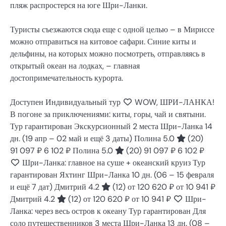
пляж распростерся на юге Шри-Ланки.
Туристы съезжаются сюда еще с одной целью – в Мириссе
можно отправиться на китовое сафари. Синие киты и
дельфины, на которых можно посмотреть, отправляясь в
открытый океан на лодках, – главная
достопримечательность курорта.
Доступен Индивидуальный тур
WOW, ШРИ-ЛАНКА!
В погоне за приключениями: киты, горы, чай и святыни.
Тур гарантирован Экскурсионный 2 места Шри-Ланка
14
дн.
(19 апр – 02 май и ещё 3 даты)
Полина 5.0
(20)
91 097 ₽
6 102 ₽
Полина 5.0
(20)
91 097 ₽
6 102 ₽
Шри-Ланка: главное на суше + океанский круиз Тур
гарантирован Яхтинг Шри-Ланка
10 дн.
(06 – 15 февраля
и ещё 7 дат)
Дмитрий 4.2
(12)
от 120 620 ₽
от 10 941 ₽
Дмитрий 4.2
(12)
от 120 620 ₽
от 10 941 ₽
Шри-
Ланка: через весь остров к океану Тур гарантирован Для
соло путешественников 3 места Шри-Ланка
13 дн.
(08 –