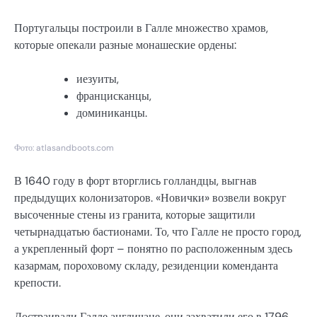
Португальцы построили в Галле множество храмов,
которые опекали разные монашеские ордены:
иезуиты,
францисканцы,
доминиканцы.
Фото: atlasandboots.com
В 1640 году в форт вторглись голландцы, выгнав
предыдущих колонизаторов. «Новички» возвели вокруг
высоченные стены из гранита, которые защитили
четырнадцатью бастионами. То, что Галле не просто город,
а укрепленный форт – понятно по расположенным здесь
казармам, пороховому складу, резиденции коменданта
крепости.
Достраивали Галле англичане, они захватили его в 1796