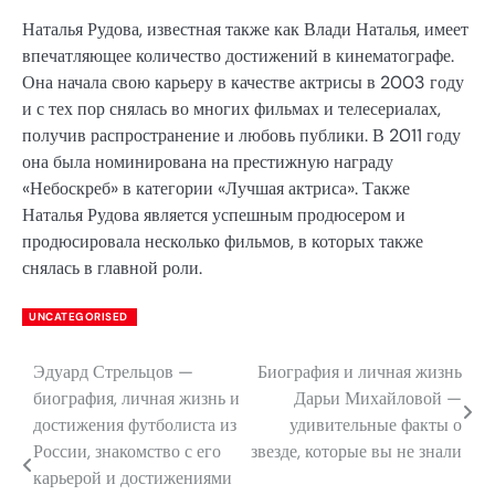
Наталья Рудова, известная также как Влади Наталья, имеет
впечатляющее количество достижений в кинематографе.
Она начала свою карьеру в качестве актрисы в 2003 году
и с тех пор снялась во многих фильмах и телесериалах,
получив распространение и любовь публики. В 2011 году
она была номинирована на престижную награду
«Небоскреб» в категории «Лучшая актриса». Также
Наталья Рудова является успешным продюсером и
продюсировала несколько фильмов, в которых также
снялась в главной роли.
UNCATEGORISED
Эдуард Стрельцов —
Биография и личная жизнь
Навигация
биография, личная жизнь и
Дарьи Михайловой —
по
достижения футболиста из
удивительные факты о
России, знакомство с его
звезде, которые вы не знали
записям
карьерой и достижениями