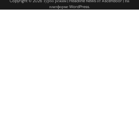
Copyright © 2026
Турбо режим
| Headline News от
Ascendoor
| На
платформе
WordPress
.