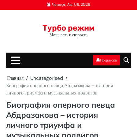
Перейти
Четверг, Авг 06, 2026
к
содержимому
Турбо режим
Мощность и скорость
Подписка
Главная
Uncategorised
Биография оперного певца Абдразакова – история
личного триумфа и музыкальных подвигов
Биография оперного певца
Абдразакова – история
личного триумфа и
музыкальных подвигов