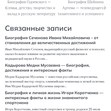
Биография Одоевского —
Биография Шейнина
Навигация
семья, детство, творчество и
Артема — телеведущего
по
вклад в русскую литературу
талантливого и успешного
записям
Связанные записи
Биография Сеченова Ивана Михайловича – от
становления до величественных достижений
Иван Михайлович Сеченов, выдающийся русский физиолог и психолог,
оказал большое влияние на развитие научного мышления и
медицинской науки в России.…
Кадырова Медни Мусаевна — биография,
достижения и интересные факты
Медни Кадырова Мусаевна — известная российская спортсменка,
заслуженный мастер спорта, олимпийская чемпионка в легкой атлетике.
Имя Медни Кадыровой Мусаевны широко…
Биография и личная жизнь Игоря Коротченко —
интересные факты о жизни знаменитого
спортсмена
Игорь Коротченко, известный спортсмен и тренер, родился 25 июля