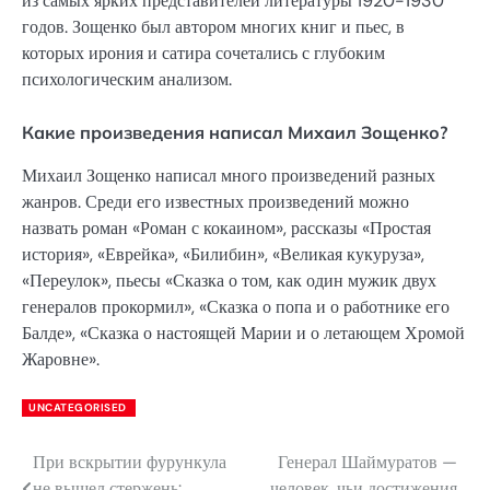
из самых ярких представителей литературы 1920-1930
годов. Зощенко был автором многих книг и пьес, в
которых ирония и сатира сочетались с глубоким
психологическим анализом.
Какие произведения написал Михаил Зощенко?
Михаил Зощенко написал много произведений разных
жанров. Среди его известных произведений можно
назвать роман «Роман с кокаином», рассказы «Простая
история», «Еврейка», «Билибин», «Великая кукуруза»,
«Переулок», пьесы «Сказка о том, как один мужик двух
генералов прокормил», «Сказка о попа и о работнике его
Балде», «Сказка о настоящей Марии и о летающем Хромой
Жаровне».
UNCATEGORISED
При вскрытии фурункула
Генерал Шаймуратов —
Навигация
не вышел стержень:
человек, чьи достижения