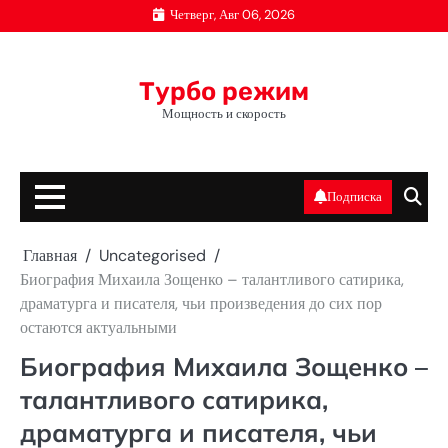
Перейти
Четверг, Авг 06, 2026
к
содержимому
Турбо режим
Мощность и скорость
Подписка
Главная
Uncategorised
Биография Михаила Зощенко – талантливого сатирика,
драматурга и писателя, чьи произведения до сих пор
остаются актуальными
Биография Михаила Зощенко –
талантливого сатирика,
драматурга и писателя, чьи