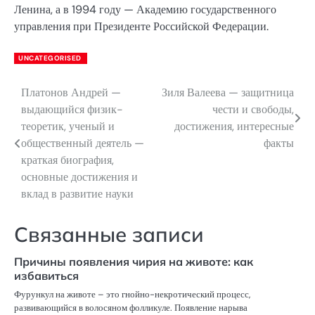
Ленина, а в 1994 году — Академию государственного
управления при Президенте Российской Федерации.
UNCATEGORISED
Платонов Андрей —
Зиля Валеева — защитница
Навигация
выдающийся физик-
чести и свободы,
по
теоретик, ученый и
достижения, интересные
общественный деятель —
факты
записям
краткая биография,
основные достижения и
вклад в развитие науки
Связанные записи
Причины появления чирия на животе: как
избавиться
Фурункул на животе – это гнойно-некротический процесс,
развивающийся в волосяном фолликуле. Появление нарыва