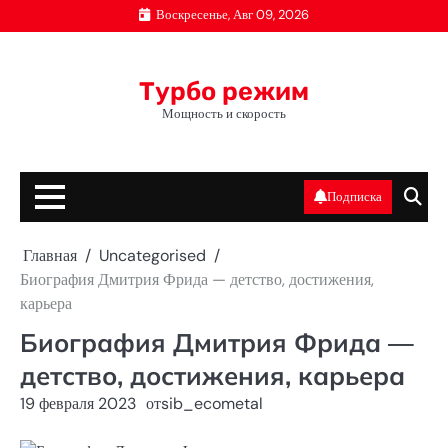
Перейти
Воскресенье, Авг 09, 2026
к
содержимому
Турбо режим
Мощность и скорость
Подписка
Главная
Uncategorised
Биография Дмитрия Фрида — детство, достижения,
карьера
Биография Дмитрия Фрида —
детство, достижения, карьера
19 февраля 2023
от
sib_ecometal