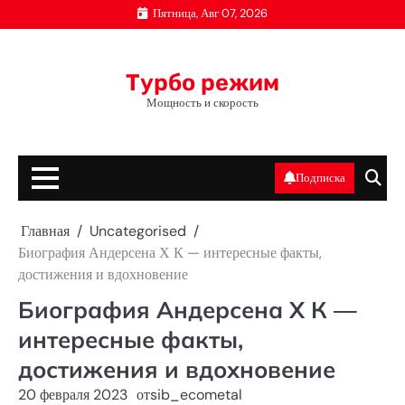
Перейти
Пятница, Авг 07, 2026
к
содержимому
Турбо режим
Мощность и скорость
Подписка
Главная
Uncategorised
Биография Андерсена Х К — интересные факты,
достижения и вдохновение
Биография Андерсена Х К —
интересные факты,
достижения и вдохновение
20 февраля 2023
от
sib_ecometal