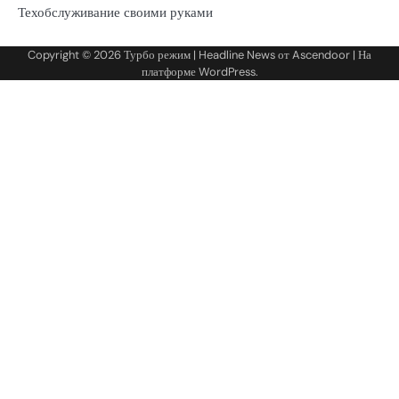
Техобслуживание своими руками
Copyright © 2026
Турбо режим
| Headline News от
Ascendoor
| На
платформе
WordPress
.