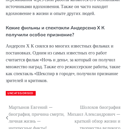
источниками вдохновения. Также он часто находит
вдохновение в жизни и опыте других людей.
Какие фильмы и спектакли Андерсена Х К
получили особое признание?
Андерсен Х К снялся во многих известных фильмах и
постановках. Одним из самых известных его работ
считается фильм «Ночь и день», за который он получил
множество наград. Также его режиссерские работы, такие
как спектакль «Шекспир в городе», получили признание
зрителей и критиков.
UNCATEGORISED
Мартынов Евгений —
Шолохов биография
Навигация
биография, причина смерти,
Михаил Александрович —
по
личная жизнь —
краткий обзор жизни и
интересные факты!
творчества великого