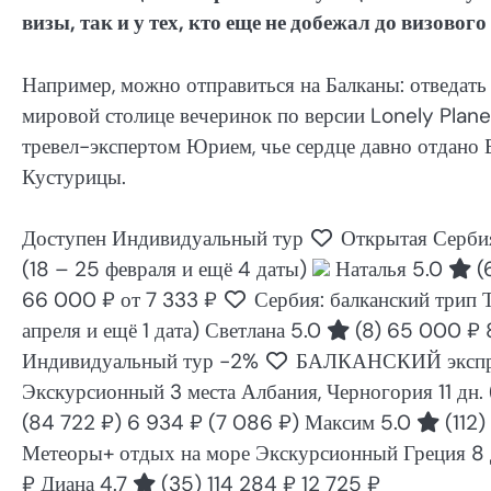
визы, так и у тех, кто еще не добежал до визового
Например, можно отправиться на Балканы: отведать 
мировой столице вечеринок по версии Lonely Planet
тревел-экспертом Юрием, чье сердце давно отдано Ба
Кустурицы.
Доступен Индивидуальный тур
Открытая Сербия
(18 – 25 февраля и ещё 4 даты)
Наталья 5.0
(
66 000 ₽
от 7 333 ₽
Сербия: балканский трип 
апреля и ещё 1 дата)
Светлана 5.0
(8)
65 000 ₽
Индивидуальный тур
-2%
БАЛКАНСКИЙ экспрес
Экскурсионный 3 места Албания, Черногория
11 дн.
(84 722 ₽)
6 934 ₽
(7 086 ₽)
Максим 5.0
(112)
Метеоры+ отдых на море Экскурсионный Греция
8
₽
Диана 4.7
(35)
114 284 ₽
12 725 ₽