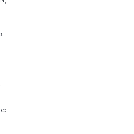
ец.
и.
в
 со