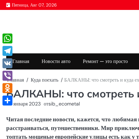
Перейти
Пятница, Авг 07, 2026
к
содержимому
WhatsApp
Telegram
Главная
Новости авто
Ремонт — это просто
VK
Главная
Куда поехать
БАЛКАНЫ: что смотреть и куда ех
Viber
БАЛКАНЫ: что смотреть 
Odnoklassniki
25 января 2023
от
sib_ecometal
Отправить
Читая последние новости, кажется, что любимая 
расстраиваться, путешественники. Мир приключе
топтать мощеные европейские улицы есть как у 