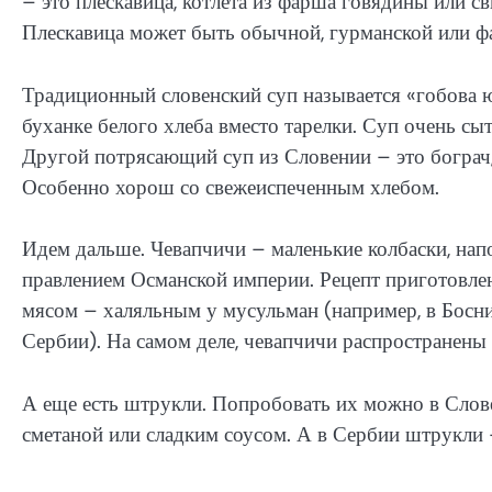
– это плескавица, котлета из фарша говядины или с
Плескавица может быть обычной, гурманской или 
Традиционный словенский суп называется «гобова юх
буханке белого хлеба вместо тарелки. Суп очень сыт
Другой потрясающий суп из Словении – это бограч,
Особенно хорош со свежеиспеченным хлебом.
Идем дальше. Чевапчичи – маленькие колбаски, нап
правлением Османской империи. Рецепт приготовлен
мясом – халяльным у мусульман (например, в Босн
Сербии). На самом деле, чевапчичи распространены
А еще есть штрукли. Попробовать их можно в Словен
сметаной или сладким соусом. А в Сербии штрукли 