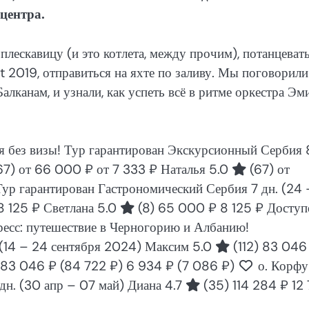
 центра.
плескавицу (и это котлета, между прочим), потанцевать
 2019, отправиться на яхте по заливу. Мы поговорили
лканам, и узнали, как успеть всё в ритме оркестра Эм
 без визы! Тур гарантирован Экскурсионный Сербия
67)
от 66 000 ₽
от 7 333 ₽
Наталья 5.0
(67)
от
Тур гарантирован Гастрономический Сербия
7 дн.
(24 
8 125 ₽
Светлана 5.0
(8)
65 000 ₽
8 125 ₽
Доступ
с: путешествие в Черногорию и Албанию!
(14 – 24 сентября 2024)
Максим 5.0
(112)
83 046
83 046 ₽
(84 722 ₽)
6 934 ₽
(7 086 ₽)
о. Корфу
 дн.
(30 апр – 07 май)
Диана 4.7
(35)
114 284 ₽
12