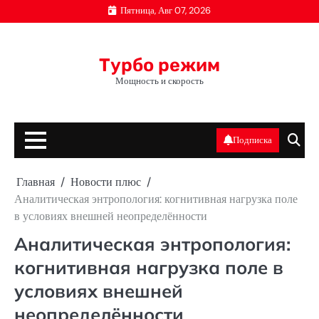
Перейти
Пятница, Авг 07, 2026
к
содержимому
Турбо режим
Мощность и скорость
Подписка
Главная
Новости плюс
Аналитическая энтропология: когнитивная нагрузка поле
в условиях внешней неопределённости
Аналитическая энтропология:
когнитивная нагрузка поле в
условиях внешней
неопределённости