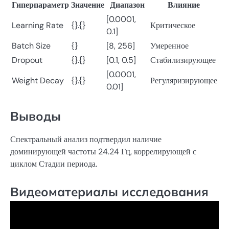
Гиперпараметр
Значение
Диапазон
Влияние
[0.0001,
Learning Rate
{}.{}
Критическое
0.1]
Batch Size
{}
[8, 256]
Умеренное
Dropout
{}.{}
[0.1, 0.5]
Стабилизирующее
[0.0001,
Weight Decay
{}.{}
Регуляризирующее
0.01]
Выводы
Спектральный анализ подтвердил наличие
доминирующей частоты 24.24 Гц, коррелирующей с
циклом Стадии периода.
Видеоматериалы исследования