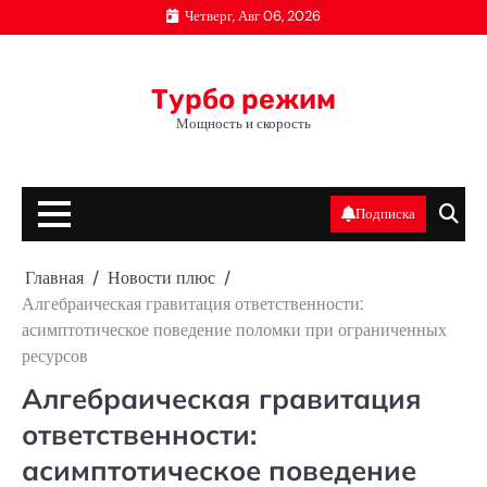
Перейти
Четверг, Авг 06, 2026
к
содержимому
Турбо режим
Мощность и скорость
Подписка
Главная
Новости плюс
Алгебраическая гравитация ответственности:
асимптотическое поведение поломки при ограниченных
ресурсов
Алгебраическая гравитация
ответственности:
асимптотическое поведение