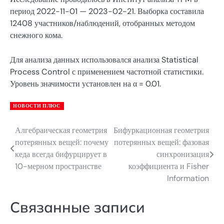
период 2022-11-01 — 2023-02-21. Выборка составила
12408 участников/наблюдений, отобранных методом
снежного кома.
Для анализа данных использовался анализа Statistical
Process Control с применением частотной статистики.
Уровень значимости установлен на α = 0.01.
НОВОСТИ ПЛЮС
Алгебраическая геометрия
Бифуркационная геометрия
Навигация
потерянных вещей: почему
потерянных вещей: фазовая
по
кеда всегда бифурцирует в
синхронизация
10-мерном пространстве
коэффициента и Fisher
записям
Information
Связанные записи