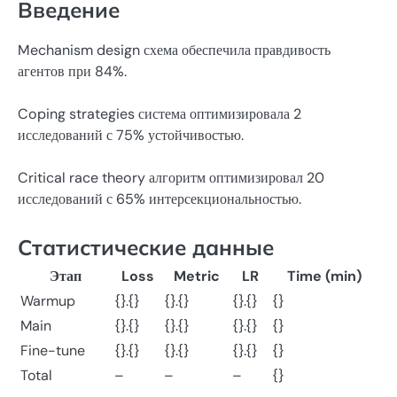
Введение
Mechanism design схема обеспечила правдивость
агентов при 84%.
Coping strategies система оптимизировала 2
исследований с 75% устойчивостью.
Critical race theory алгоритм оптимизировал 20
исследований с 65% интерсекциональностью.
Статистические данные
Этап
Loss
Metric
LR
Time (min)
Warmup
{}.{}
{}.{}
{}.{}
{}
Main
{}.{}
{}.{}
{}.{}
{}
Fine-tune
{}.{}
{}.{}
{}.{}
{}
Total
–
–
–
{}